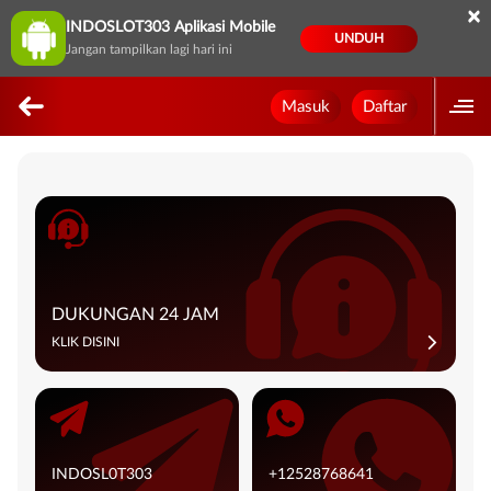
×
INDOSLOT303 Aplikasi Mobile
UNDUH
Jangan tampilkan lagi hari ini
Masuk
Daftar
DUKUNGAN 24 JAM
KLIK DISINI
INDOSL0T303
+12528768641