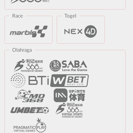
Race
Togel
Olahraga