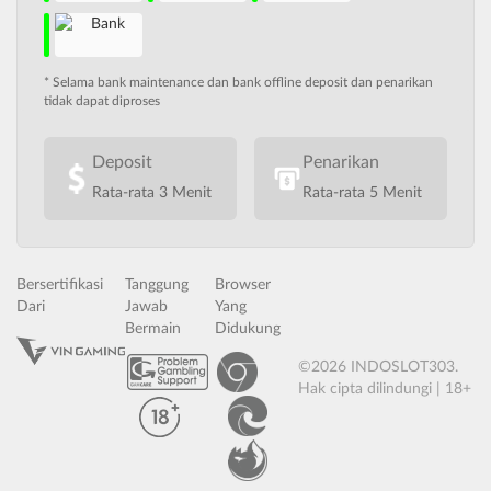
* Selama bank maintenance dan bank offline deposit dan penarikan
tidak dapat diproses
Deposit
Penarikan
Rata-rata 3 Menit
Rata-rata 5 Menit
Bersertifikasi
Tanggung
Browser
Dari
Jawab
Yang
Bermain
Didukung
©2026 INDOSLOT303.
Hak cipta dilindungi | 18+