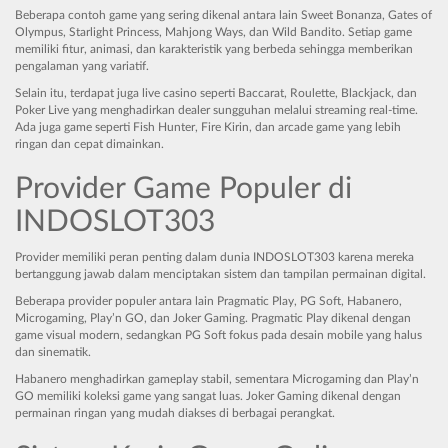
Beberapa contoh game yang sering dikenal antara lain Sweet Bonanza, Gates of
Olympus, Starlight Princess, Mahjong Ways, dan Wild Bandito. Setiap game
memiliki fitur, animasi, dan karakteristik yang berbeda sehingga memberikan
pengalaman yang variatif.
Selain itu, terdapat juga live casino seperti Baccarat, Roulette, Blackjack, dan
Poker Live yang menghadirkan dealer sungguhan melalui streaming real-time.
Ada juga game seperti Fish Hunter, Fire Kirin, dan arcade game yang lebih
ringan dan cepat dimainkan.
Provider Game Populer di
INDOSLOT303
Provider memiliki peran penting dalam dunia INDOSLOT303 karena mereka
bertanggung jawab dalam menciptakan sistem dan tampilan permainan digital.
Beberapa provider populer antara lain Pragmatic Play, PG Soft, Habanero,
Microgaming, Play’n GO, dan Joker Gaming. Pragmatic Play dikenal dengan
game visual modern, sedangkan PG Soft fokus pada desain mobile yang halus
dan sinematik.
Habanero menghadirkan gameplay stabil, sementara Microgaming dan Play’n
GO memiliki koleksi game yang sangat luas. Joker Gaming dikenal dengan
permainan ringan yang mudah diakses di berbagai perangkat.