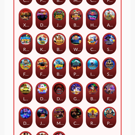
Crazy Bounty: Jackpot
Pinata Fest
Bunny to the Moon
Maya: Elemental Totem 2
Cai Shen Fortune
PUBG2
Xmas Gift Delight
Disco 777
Jumanji Bonanza
BlackJack21
Hungry Slime
Aztec: Bonus Hunt 2 Xmas
Rush Hour Gold
Kingyo Riches
Book of Safari
World Cup Final
Cat & Mouse
Starry Adventure
Football Fever
Fighting Bull
Big Net Bass
Phantom Multiplier
Infinity Ocean
Scale of Heaven: Anubis
Leprechaun’s Fortune
Disco 777 Hold and Win
Dark Ritual
Genie Mystery
Boom of Prosperity
Fantastic Beast
DJ Fever
Jewel Mastermind
Mace of Hercules
Cookie Hunter
Ramakien Blessing
Pirate Treasure Hunt