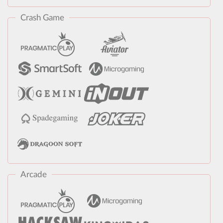
Crash Game
Arcade