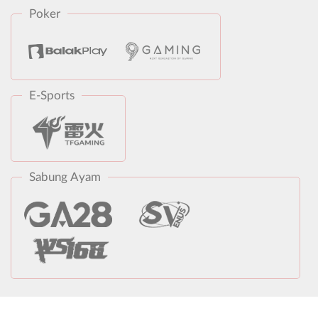
Poker
E-Sports
Sabung Ayam