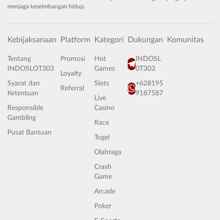
menjaga keseimbangan hidup.
Kebijaksanaan
Platform
Kategori
Dukungan
Komunitas
Tentang
Promosi
Hot
INDOSL
INDOSLOT303
Games
0T303
Loyalty
Syarat dan
Slots
+628195
Referral
Ketentuan
9187587
Live
Responsible
Casino
Gambling
Race
Pusat Bantuan
Togel
Olahraga
Crash
Game
Arcade
Poker