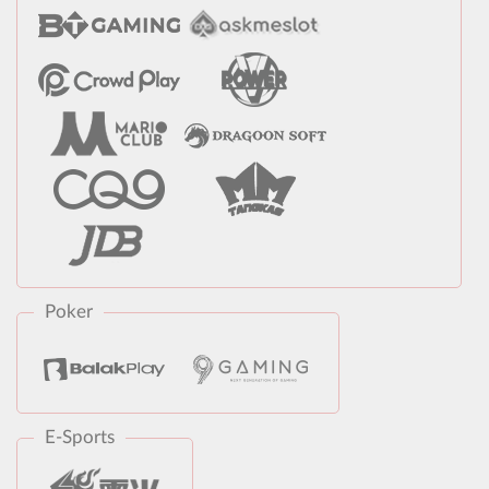
Poker
E-Sports