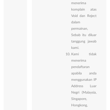
menerima
komplain atas
Void dan Reject
dalam
permainan,
Sebab itu diluar
tanggung jawab
kami.
Kami tidak
menerima
pendaftaran
apabila anda
menggunakan IP
Address Luar
Negri (Malaysia,
Singapore,
Hongkong,