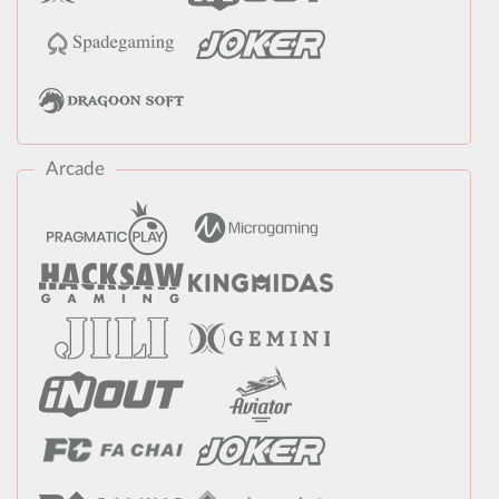
Arcade