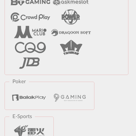
Poker
E-Sports