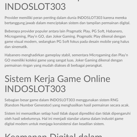
INDOSLOT303
Provider memiliki peran penting dalam dunia INDOSLOT303 karena mereka
bertanggung jawab dalam menciptakan sistem dan tampilan permainan digital.
Beberapa provider populer antara lain Pragmatic Play, PG Soft, Habanero,
Microgaming, Play’n GO, dan Joker Gaming. Pragmatic Play dikenal dengan
game visual modern, sedangkan PG Soft fokus pada desain mobile yang halus
dan sinematik.
Habanero menghadirkan gameplay stabil, sementara Microgaming dan Play’n
GO memiliki koleksi game yang sangat luas. Joker Gaming dikenal dengan
permainan ringan yang mudah diakses di berbagai perangkat.
Sistem Kerja Game Online
INDOSLOT303
Sebagian besar game dalam INDOSLOT303 menggunakan sistem RNG
(Random Number Generator) yang menghasilkan hasil permainan secara acak.
Sistem ini memastikan setiap hasil tidak dapat diprediksi dan tidak dipengaruhi
oleh hasil sebelumnya. Hal ini menjadi standar utama dalam industri game
digital modern untuk menjaga konsistensi dan keadilan sistem.