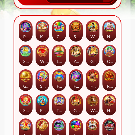
Rave Jump Mobile
Kronos
Chicky Parm Parm
5 God beasts
Watah Master Turbo
Neko Gems
Super Power Bank
Wheel Money
Lucky Neko New Year
Zeus M
Gu Gu Gu M
Crazy Crazy
Golden Eggs
So Sweet
Fortune Totem
Fly Out
Fa Cai Shen M
Red Phoenix
Six Gacha
Fishing King
Turn & Earn
Good Fortune M
WILD BOUNTY 2
Hero of the 3 Kingdoms - Cao Cao