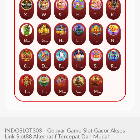
Xmas Tales
Wing Chun
Sweet POP
Hot Pinatas
The Cupids
Kickin' Kash
Beanstalk
GENIE
Hungry Cats
Lucky Legend
The Dragon Brings Wealth
Night City
888 Cai Shen
Diamond Fruit
Frozen World
Hong Kong Flavor
Sweet 666 Deluxe
Royal Fruit
The Dragon Brings Wealth 2
Treasure Koi
Mega Winner
Chicago II
Muay Thai
INDOSLOT303 - Gebyar Game Slot Gacor Akses
Link Slot88 Alternatif Tercepat Dan Mudah