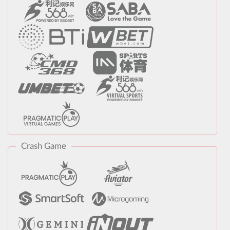
Crash Game