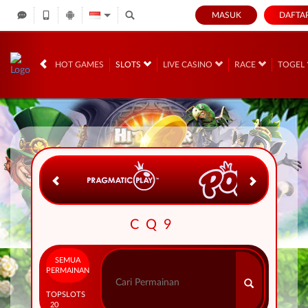
MASUK
DAFTA
IDR
12,675,267,
HOT GAMES
SLOTS
LIVE CASINO
RACE
TOGEL
CQ9
SEMUA
PERMAINAN
TOP
SLOTS
20