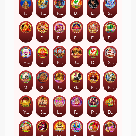
Treasure of Seti
Thor
Rave High
Da Fa Cai
Detective Dee
Snow Queen
Hephaestus
Fa Cai Shen
Fire Queen2
Ecstatic Circus
Flying Cai Shen
Fruity Carnival
Hot DJ
Uproar In Heaven
Fire Chibi 2
Jumping Mobile
Da Hong Zhong
Xmas
Monster Hunter
God Of Chess
Jump Higher
GuGuGu
Fire Queen
King of Atlantis
Yuan Bao
5 Boxing
Lord Ganesha
Football Baby
Pub Tycoon
Double Happiness