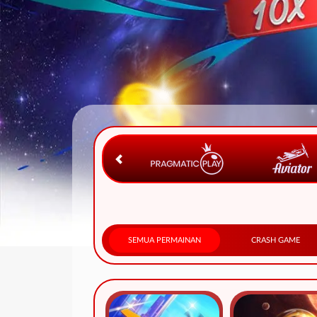
SEMUA PERMAINAN
CRASH GAME