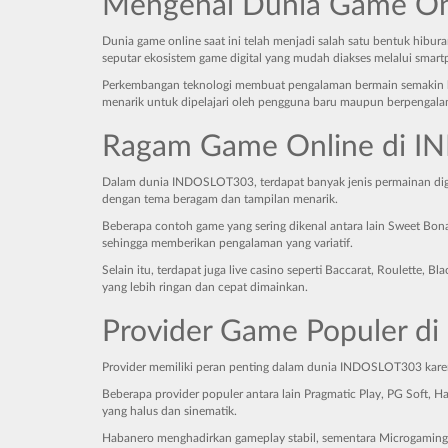
Mengenal Dunia Game O
Dunia game online saat ini telah menjadi salah satu bentuk hibu
seputar ekosistem game digital yang mudah diakses melalui sma
Perkembangan teknologi membuat pengalaman bermain semakin halu
menarik untuk dipelajari oleh pengguna baru maupun berpengal
Ragam Game Online di 
Dalam dunia INDOSLOT303, terdapat banyak jenis permainan digital
dengan tema beragam dan tampilan menarik.
Beberapa contoh game yang sering dikenal antara lain Sweet Bonan
sehingga memberikan pengalaman yang variatif.
Selain itu, terdapat juga live casino seperti Baccarat, Roulette, 
yang lebih ringan dan cepat dimainkan.
Provider Game Populer 
Provider memiliki peran penting dalam dunia INDOSLOT303 karen
Beberapa provider populer antara lain Pragmatic Play, PG Soft,
yang halus dan sinematik.
Habanero menghadirkan gameplay stabil, sementara Microgaming d