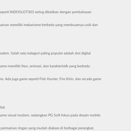
orm seperti INDOSLOT303 sering dikaitkan dengan pembahasan
permainan memiliki mekanisme berbeda yang membuatnya unik dan
rn. Salah satu kategori paling populer adalah slot digital
me memiliki fitur, animasi, dan karakteristik yang berbeda
ime. Ada juga game seperti Fish Hunter, Fire Kirin, dan arcade game
tal.
 game visual modern, sedangkan PG Soft fokus pada desain mobile
permainan ringan yang mudah diakses di berbagai perangkat.