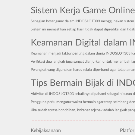
Sistem Kerja Game Onli
Sebagian besar game dalam INDOSLOT303 menggunakan sistem R
Sistem ini memastikan setiap hasil tidak dapat diprediksi dan tid
Keamanan Digital dalam
Keamanan menjadi faktor penting dalam dunia INDOSLOT303 kare
Verifikasi dua langkah juga sangat dianjurkan untuk menambah lap
Perangkat yang digunakan harus selalu diperbarui agar tetap aman 
Tips Bermain Bijak di I
Aktivitas di INDOSLOT303 sebaiknya dipahami sebagai hiburan dig
Pengguna perlu mengatur waktu bermain agar tetap seimbang dengan
Jika sudah terasa berlebihan, istirahat sejenak adalah langkah y
Kebijaksanaan
Platfo