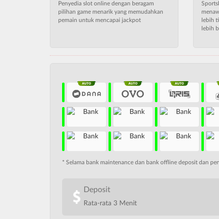
Penyedia slot online dengan beragam
Sports
pilihan game menarik yang memudahkan
menawa
pemain untuk mencapai jackpot
lebih 
lebih 
* Selama bank maintenance dan bank offline deposit dan pen
Deposit
Rata-rata 3 Menit