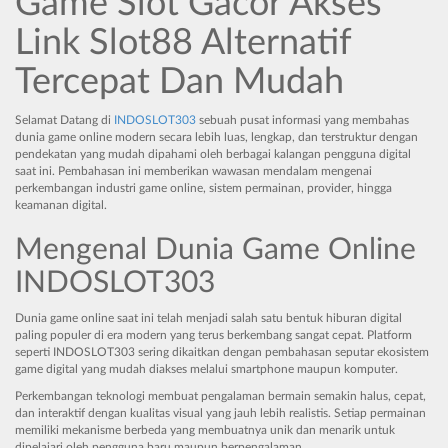
Game Slot Gacor Akses
Link Slot88 Alternatif
Tercepat Dan Mudah
Selamat Datang di
INDOSLOT303
sebuah pusat informasi yang membahas
dunia game online modern secara lebih luas, lengkap, dan terstruktur dengan
pendekatan yang mudah dipahami oleh berbagai kalangan pengguna digital
saat ini. Pembahasan ini memberikan wawasan mendalam mengenai
perkembangan industri game online, sistem permainan, provider, hingga
keamanan digital.
Mengenal Dunia Game Online
INDOSLOT303
Dunia game online saat ini telah menjadi salah satu bentuk hiburan digital
paling populer di era modern yang terus berkembang sangat cepat. Platform
seperti INDOSLOT303 sering dikaitkan dengan pembahasan seputar ekosistem
game digital yang mudah diakses melalui smartphone maupun komputer.
Perkembangan teknologi membuat pengalaman bermain semakin halus, cepat,
dan interaktif dengan kualitas visual yang jauh lebih realistis. Setiap permainan
memiliki mekanisme berbeda yang membuatnya unik dan menarik untuk
dipelajari oleh pengguna baru maupun berpengalaman.