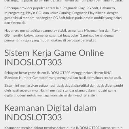
bertanggung jawab dalam menciptakan sistem dan tampilan permainan digital.
Beberapa provider populer antara lain Pragmatic Play, PG Soft, Habanero,
Microgaming, Play’n GO, dan Joker Gaming. Pragmatic Play dikenal dengan
game visual modern, sedangkan PG Soft fokus pada desain mobile yang halus
dan sinematik.
Habanero menghadirkan gameplay stabil, sementara Microgaming dan Play’n
GO memiliki koleksi game yang sangat luas. Joker Gaming dikenal dengan
permainan ringan yang mudah diakses di berbagai perangkat.
Sistem Kerja Game Online
INDOSLOT303
Sebagian besar game dalam INDOSLOT303 menggunakan sistem RNG
(Random Number Generator) yang menghasilkan hasil permainan secara acak.
Sistem ini memastikan setiap hasil tidak dapat diprediksi dan tidak dipengaruhi
oleh hasil sebelumnya. Hal ini menjadi standar utama dalam industri game
digital modern untuk menjaga konsistensi dan keadilan sistem.
Keamanan Digital dalam
INDOSLOT303
Keamanan menjadi faktor penting dalam dunia INDOSLOT303 karena seluruh