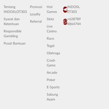
Tentang
Promosi
Hot
INDOSL
INDOSLOT303
Games
0T303
Loyalty
Syarat dan
Slots
+628789
Referral
Ketentuan
4864744
Live
Responsible
Casino
Gambling
Race
Pusat Bantuan
Togel
Olahraga
Crash
Game
Arcade
Poker
E-Sports
Sabung
Ayam