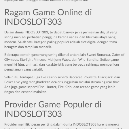
Ragam Game Online di
INDOSLOT303
Dalam dunia INDOSLOT303, terdapat banyak jenis permainan digital yang
sering menjadi perhatian pengguna karena variasi dan fitur visualnya yang
modern. Salah satu kategori paling populer adalah slot digital dengan tema
beragam dan tampilan menarik.
Beberapa contoh game yang sering dikenal antara lain Sweet Bonanza, Gates of
Olympus, Starlight Princess, Mahjong Ways, dan Wild Bandito. Setiap game
memiliki fitur, animasi, dan karakteristik yang berbeda sehingga memberikan
pengalaman yang variatif.
Selain itu, terdapat juga live casino seperti Baccarat, Roulette, Blackjack, dan
Poker Live yang menghadirkan dealer sungguhan melalui streaming real-time.
Ada juga game seperti Fish Hunter, Fire Kirin, dan arcade game yang lebih
ringan dan cepat dimainkan.
Provider Game Populer di
INDOSLOT303
Provider memiliki peran penting dalam dunia INDOSLOT303 karena mereka