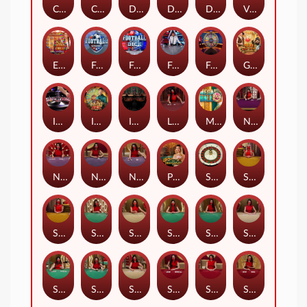
Craps
Crazy Coin Flip
Dead or Alive: Saloon
Deal or No Deal
Dragon_Tiger
VIP Always 6 Blackjack 1
Extra Chilli Epic Spin
Football Studio
Football Studio Dice
Football_Studio
Fortune_Wheel
Gonzo's Treasure Map
Immersive_Roulette
Imperial Quest
Instant_Roulette
Lightning_Baccarat
Mega Ball
No_Comm_Baccarat
No_Comm_Speed_Baccarat_A
No_Comm_Speed_Baccarat_B
No_Comm_Speed_Baccarat_C
Prosperity Tree Baccarat
Speed_Auto_Roulette
Speed_Baccarat_A
Speed_Baccarat_B
Speed_Baccarat_C
Speed_Baccarat_D
Speed_Baccarat_E
Speed_Baccarat_F
Speed_Baccarat_G
Speed_Baccarat_H
Speed_Baccarat_I
Speed_Baccarat_J
Speed_Baccarat_k
Speed_Baccarat_L
Speed_Baccarat_N