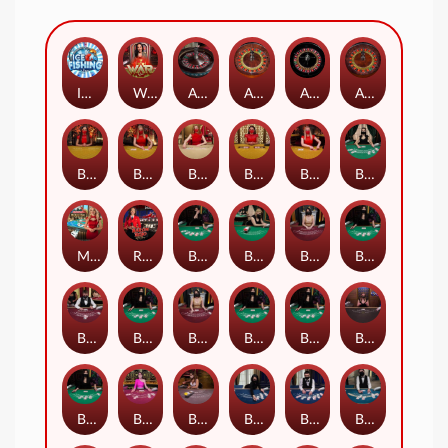
Ice Fishing
WAR
American_Roulette
Auto_Roulette
Auto_Roulette_La_Partage
Auto_Roulette_VIP
Baccarat_A
Baccarat_B
Baccarat_C
Baccarat_Control_Squeeze
Baccarat_Squeeze
Blackjack_B
MONOPOLY Roll'em
Red Baron RNG
Blackjack_C
Blackjack_D
Blackjack_Diamond_VIP
Blackjack_E
Blackjack_Fortune_VIP
Blackjack_G
Blackjack_Grand_VIP
Blackjack_H
Blackjack_I
Blackjack_Infinite
Blackjack_J
Blackjack_Party
Blackjack_Platinum_VIP
Blackjack_Silver_1
Blackjack_Silver_2
Blackjack_Silver_3