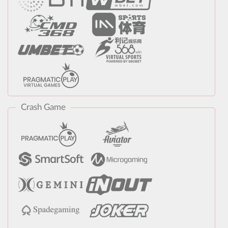
Crash Game