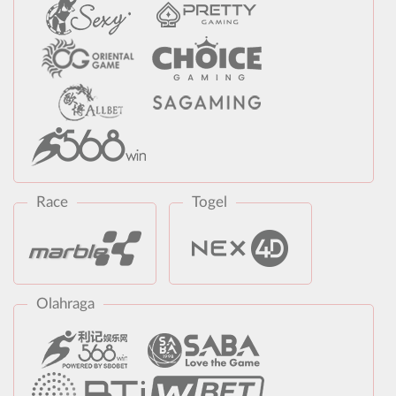
Race
Togel
Olahraga