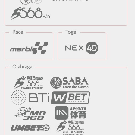
Race
Togel
Olahraga