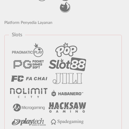
Platform Penyedia Layanan
Slots