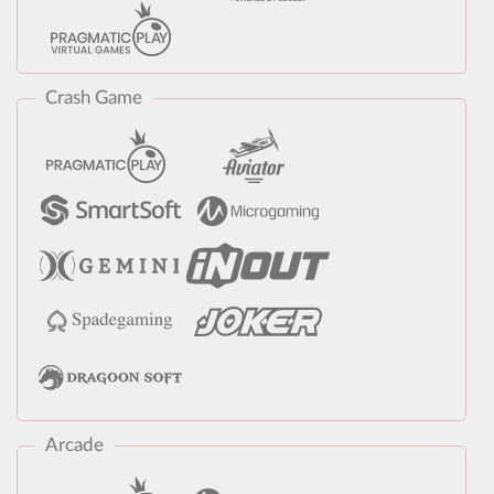
Crash Game
Arcade