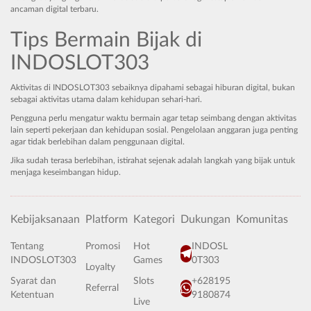
ancaman digital terbaru.
Tips Bermain Bijak di
INDOSLOT303
Aktivitas di INDOSLOT303 sebaiknya dipahami sebagai hiburan digital, bukan
sebagai aktivitas utama dalam kehidupan sehari-hari.
Pengguna perlu mengatur waktu bermain agar tetap seimbang dengan aktivitas
lain seperti pekerjaan dan kehidupan sosial. Pengelolaan anggaran juga penting
agar tidak berlebihan dalam penggunaan digital.
Jika sudah terasa berlebihan, istirahat sejenak adalah langkah yang bijak untuk
menjaga keseimbangan hidup.
Kebijaksanaan
Platform
Kategori
Dukungan
Komunitas
Tentang
Promosi
Hot
INDOSL
INDOSLOT303
Games
0T303
Loyalty
Syarat dan
Slots
+628195
Referral
Ketentuan
9180874
Live