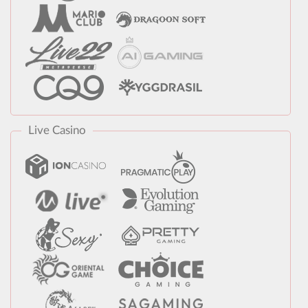
Live Casino