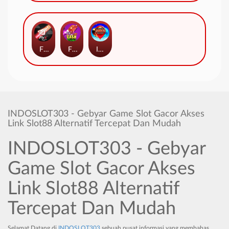
FlyX
FlyX Cash Turbo
Incredible Balloon Machine
INDOSLOT303 - Gebyar Game Slot Gacor Akses
Link Slot88 Alternatif Tercepat Dan Mudah
INDOSLOT303 - Gebyar
Game Slot Gacor Akses
Link Slot88 Alternatif
Tercepat Dan Mudah
Selamat Datang di
INDOSLOT303
sebuah pusat informasi yang membahas