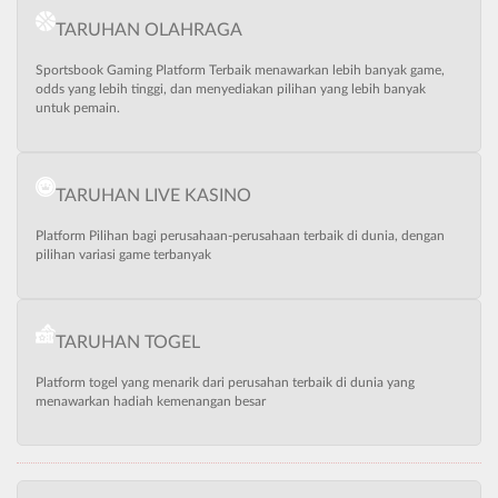
TARUHAN OLAHRAGA
Sportsbook Gaming Platform Terbaik menawarkan lebih banyak game,
odds yang lebih tinggi, dan menyediakan pilihan yang lebih banyak
untuk pemain.
TARUHAN LIVE KASINO
Platform Pilihan bagi perusahaan-perusahaan terbaik di dunia, dengan
pilihan variasi game terbanyak
TARUHAN TOGEL
Platform togel yang menarik dari perusahan terbaik di dunia yang
menawarkan hadiah kemenangan besar