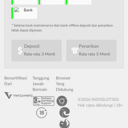
* Selama bank maintenance dan bank offline deposit dan penarikan
tidak dapat diproses
Deposit
Penarikan
Rata-rata 3 Menit
Rata-rata 5 Menit
Bersertifikasi
Tanggung
Browser
Dari
Jawab
Yang
Bermain
Didukung
©2026 INDOSLOT303.
Hak cipta dilindungi | 18+