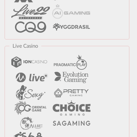
Live Casino