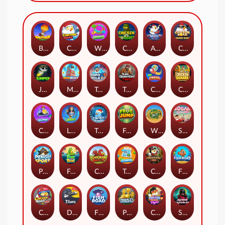
BalloniX
Chicken Road Ice
Wheel
Chicken vs Zombies
AVIA FLY 2
Chicken Road Bonus
Jumper
MegaBlock
Topo Mole
Twist San Quentin
Crash
Chicken Banana
Cryptos
Limbo
Twist X-mas
Frog Jump
Wheel Out
SugarDaddy
Pengu Sport
Frog Road
Chicken Shoot
Tower
Chicken Road Gold
Fish Road
Chicken Road Race
Diver
Fish Boom
Penalty Nations Cup
Chicken Road Vegas
Squid Gamebler