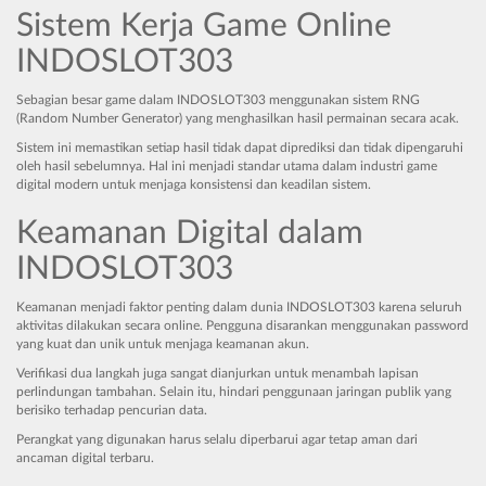
Sistem Kerja Game Online
INDOSLOT303
Sebagian besar game dalam INDOSLOT303 menggunakan sistem RNG
(Random Number Generator) yang menghasilkan hasil permainan secara acak.
Sistem ini memastikan setiap hasil tidak dapat diprediksi dan tidak dipengaruhi
oleh hasil sebelumnya. Hal ini menjadi standar utama dalam industri game
digital modern untuk menjaga konsistensi dan keadilan sistem.
Keamanan Digital dalam
INDOSLOT303
Keamanan menjadi faktor penting dalam dunia INDOSLOT303 karena seluruh
aktivitas dilakukan secara online. Pengguna disarankan menggunakan password
yang kuat dan unik untuk menjaga keamanan akun.
Verifikasi dua langkah juga sangat dianjurkan untuk menambah lapisan
perlindungan tambahan. Selain itu, hindari penggunaan jaringan publik yang
berisiko terhadap pencurian data.
Perangkat yang digunakan harus selalu diperbarui agar tetap aman dari
ancaman digital terbaru.