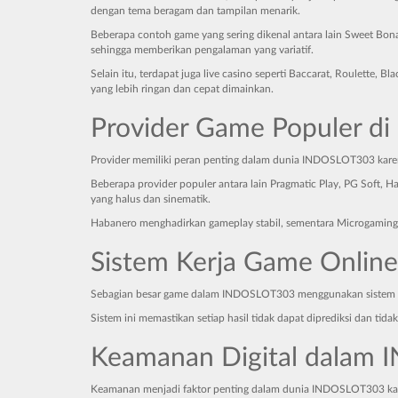
dengan tema beragam dan tampilan menarik.
Beberapa contoh game yang sering dikenal antara lain Sweet Bonan
sehingga memberikan pengalaman yang variatif.
Selain itu, terdapat juga live casino seperti Baccarat, Roulette, 
yang lebih ringan dan cepat dimainkan.
Provider Game Populer 
Provider memiliki peran penting dalam dunia INDOSLOT303 karen
Beberapa provider populer antara lain Pragmatic Play, PG Soft,
yang halus dan sinematik.
Habanero menghadirkan gameplay stabil, sementara Microgaming d
Sistem Kerja Game Onli
Sebagian besar game dalam INDOSLOT303 menggunakan sistem R
Sistem ini memastikan setiap hasil tidak dapat diprediksi dan tid
Keamanan Digital dalam
Keamanan menjadi faktor penting dalam dunia INDOSLOT303 kare