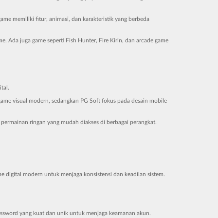
me memiliki fitur, animasi, dan karakteristik yang berbeda
ime. Ada juga game seperti Fish Hunter, Fire Kirin, dan arcade game
tal.
 game visual modern, sedangkan PG Soft fokus pada desain mobile
permainan ringan yang mudah diakses di berbagai perangkat.
ame digital modern untuk menjaga konsistensi dan keadilan sistem.
assword yang kuat dan unik untuk menjaga keamanan akun.