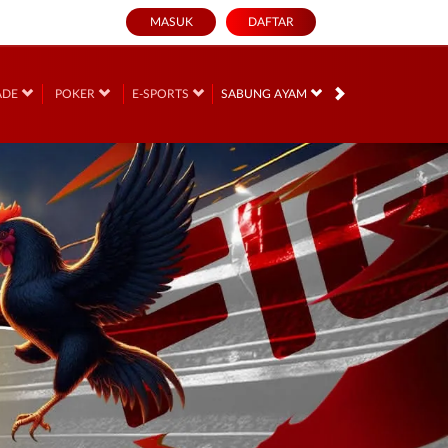
MASUK
DAFTAR
PROMOSI
ADE
POKER
E-SPORTS
SABUNG AYAM