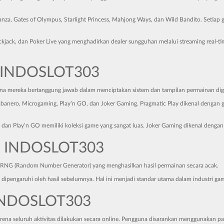
za, Gates of Olympus, Starlight Princess, Mahjong Ways, dan Wild Bandito. Setiap ga
Blackjack, dan Poker Live yang menghadirkan dealer sungguhan melalui streaming real-t
di INDOSLOT303
a mereka bertanggung jawab dalam menciptakan sistem dan tampilan permainan digi
 Habanero, Microgaming, Play’n GO, dan Joker Gaming. Pragmatic Play dikenal dengan
an Play’n GO memiliki koleksi game yang sangat luas. Joker Gaming dikenal dengan 
ne INDOSLOT303
NG (Random Number Generator) yang menghasilkan hasil permainan secara acak.
ak dipengaruhi oleh hasil sebelumnya. Hal ini menjadi standar utama dalam industri g
 INDOSLOT303
na seluruh aktivitas dilakukan secara online. Pengguna disarankan menggunakan p