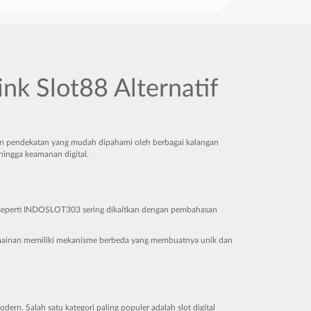
k Slot88 Alternatif
gan pendekatan yang mudah dipahami oleh berbagai kalangan
hingga keamanan digital.
orm seperti INDOSLOT303 sering dikaitkan dengan pembahasan
permainan memiliki mekanisme berbeda yang membuatnya unik dan
rn. Salah satu kategori paling populer adalah slot digital