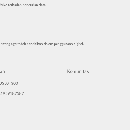
isiko terhadap pencurian data.
enting agar tidak berlebihan dalam penggunaan digital.
an
Komunitas
OSL0T303
81959187587