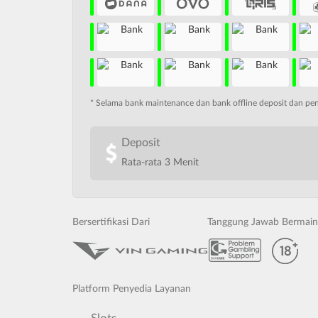
* Selama bank maintenance dan bank offline deposit dan pen
Deposit
Rata-rata 3 Menit
Bersertifikasi Dari
Tanggung Jawab Bermain
Platform Penyedia Layanan