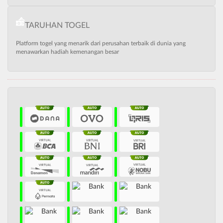
TARUHAN TOGEL
Platform togel yang menarik dari perusahan terbaik di dunia yang
menawarkan hadiah kemenangan besar