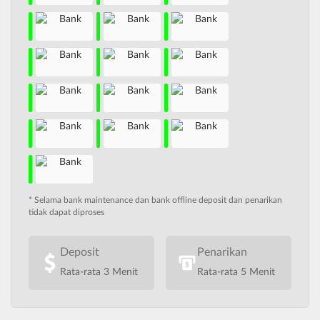
* Selama bank maintenance dan bank offline deposit dan penarikan
tidak dapat diproses
Deposit
Penarikan
Rata-rata 3 Menit
Rata-rata 5 Menit