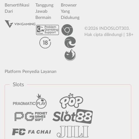
Bersertifikasi
Tanggung
Browser
Dari
Jawab
Yang
Bermain
Didukung
©2026 INDOSLOT303.
Hak cipta dilindungi | 18+
Platform Penyedia Layanan
Slots