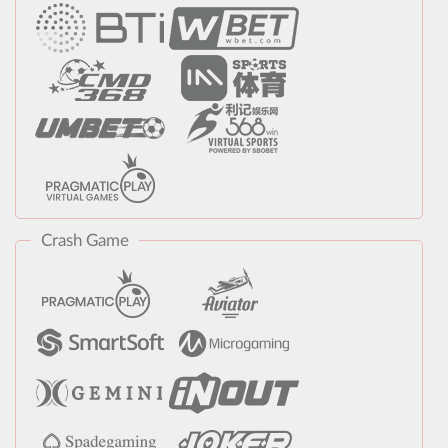
Crash Game