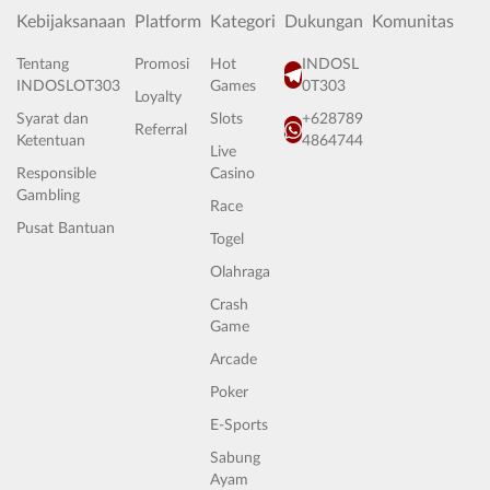
Kebijaksanaan
Platform
Kategori
Dukungan
Komunitas
Tentang
Promosi
Hot
INDOSL
INDOSLOT303
Games
0T303
Loyalty
Syarat dan
Slots
+628789
Referral
Ketentuan
4864744
Live
Responsible
Casino
Gambling
Race
Pusat Bantuan
Togel
Olahraga
Crash
Game
Arcade
Poker
E-Sports
Sabung
Ayam