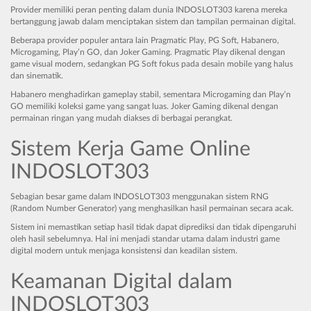
Provider memiliki peran penting dalam dunia INDOSLOT303 karena mereka
bertanggung jawab dalam menciptakan sistem dan tampilan permainan digital.
Beberapa provider populer antara lain Pragmatic Play, PG Soft, Habanero,
Microgaming, Play’n GO, dan Joker Gaming. Pragmatic Play dikenal dengan
game visual modern, sedangkan PG Soft fokus pada desain mobile yang halus
dan sinematik.
Habanero menghadirkan gameplay stabil, sementara Microgaming dan Play’n
GO memiliki koleksi game yang sangat luas. Joker Gaming dikenal dengan
permainan ringan yang mudah diakses di berbagai perangkat.
Sistem Kerja Game Online
INDOSLOT303
Sebagian besar game dalam INDOSLOT303 menggunakan sistem RNG
(Random Number Generator) yang menghasilkan hasil permainan secara acak.
Sistem ini memastikan setiap hasil tidak dapat diprediksi dan tidak dipengaruhi
oleh hasil sebelumnya. Hal ini menjadi standar utama dalam industri game
digital modern untuk menjaga konsistensi dan keadilan sistem.
Keamanan Digital dalam
INDOSLOT303