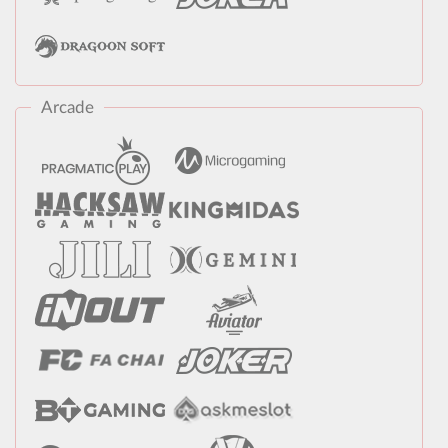
Arcade