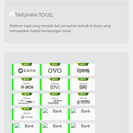
TARUHAN TOGEL
Platform togel yang menarik dari perusahan terbaik di dunia yang
menawarkan hadiah kemenangan besar