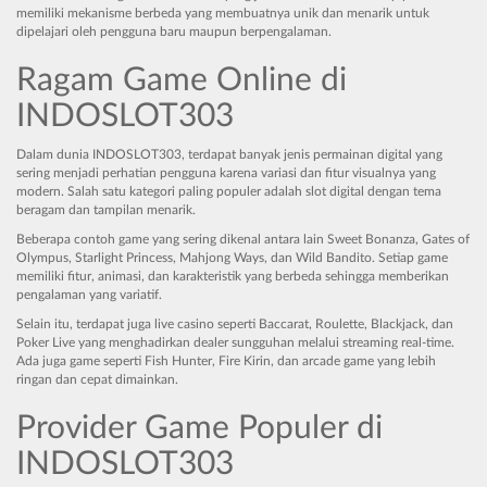
memiliki mekanisme berbeda yang membuatnya unik dan menarik untuk
dipelajari oleh pengguna baru maupun berpengalaman.
Ragam Game Online di
INDOSLOT303
Dalam dunia INDOSLOT303, terdapat banyak jenis permainan digital yang
sering menjadi perhatian pengguna karena variasi dan fitur visualnya yang
modern. Salah satu kategori paling populer adalah slot digital dengan tema
beragam dan tampilan menarik.
Beberapa contoh game yang sering dikenal antara lain Sweet Bonanza, Gates of
Olympus, Starlight Princess, Mahjong Ways, dan Wild Bandito. Setiap game
memiliki fitur, animasi, dan karakteristik yang berbeda sehingga memberikan
pengalaman yang variatif.
Selain itu, terdapat juga live casino seperti Baccarat, Roulette, Blackjack, dan
Poker Live yang menghadirkan dealer sungguhan melalui streaming real-time.
Ada juga game seperti Fish Hunter, Fire Kirin, dan arcade game yang lebih
ringan dan cepat dimainkan.
Provider Game Populer di
INDOSLOT303