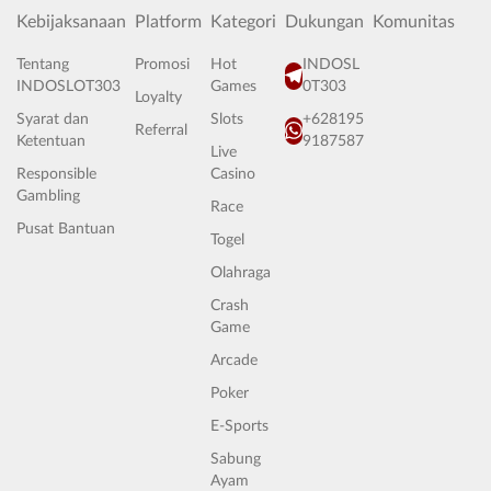
Kebijaksanaan
Platform
Kategori
Dukungan
Komunitas
Tentang
Promosi
Hot
INDOSL
INDOSLOT303
Games
0T303
Loyalty
Syarat dan
Slots
+628195
Referral
Ketentuan
9187587
Live
Responsible
Casino
Gambling
Race
Pusat Bantuan
Togel
Olahraga
Crash
Game
Arcade
Poker
E-Sports
Sabung
Ayam