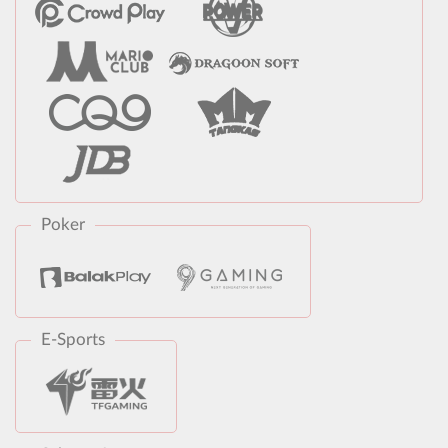
Poker
E-Sports