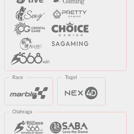
Race
Togel
Olahraga