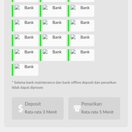
* Selama bank maintenance dan bank offline deposit dan penarikan
tidak dapat diproses
Deposit
Penarikan
Rata-rata 3 Menit
Rata-rata 5 Menit