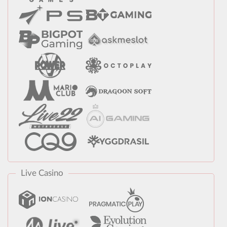
Live Casino