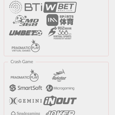
Crash Game