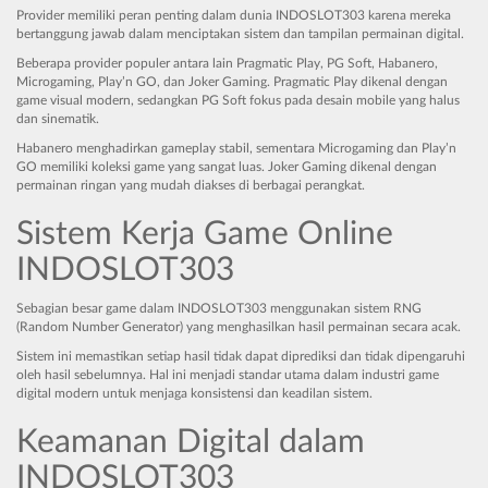
Provider memiliki peran penting dalam dunia INDOSLOT303 karena mereka
bertanggung jawab dalam menciptakan sistem dan tampilan permainan digital.
Beberapa provider populer antara lain Pragmatic Play, PG Soft, Habanero,
Microgaming, Play’n GO, dan Joker Gaming. Pragmatic Play dikenal dengan
game visual modern, sedangkan PG Soft fokus pada desain mobile yang halus
dan sinematik.
Habanero menghadirkan gameplay stabil, sementara Microgaming dan Play’n
GO memiliki koleksi game yang sangat luas. Joker Gaming dikenal dengan
permainan ringan yang mudah diakses di berbagai perangkat.
Sistem Kerja Game Online
INDOSLOT303
Sebagian besar game dalam INDOSLOT303 menggunakan sistem RNG
(Random Number Generator) yang menghasilkan hasil permainan secara acak.
Sistem ini memastikan setiap hasil tidak dapat diprediksi dan tidak dipengaruhi
oleh hasil sebelumnya. Hal ini menjadi standar utama dalam industri game
digital modern untuk menjaga konsistensi dan keadilan sistem.
Keamanan Digital dalam
INDOSLOT303