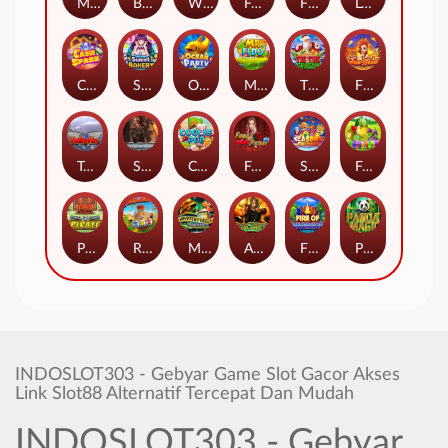
Magic Pearl
Brothers Kingdom
Wild Buffalo
Fafafa2
Fire of glacier gold
Long Teng Hu Xiao
Cash Spark
Sweetbakery
Ocean Party
Mr.Fido
TIS The Season
Fire Wheel
Tally Ho
Silver
Cookie Pop
Fame
Seasons
Fruit
Pirate
Reel King Mega
Mystery Reels Power Reels
Archer
Fire of Riverside
Panda Magic II
INDOSLOT303 - Gebyar Game Slot Gacor Akses
Link Slot88 Alternatif Tercepat Dan Mudah
INDOSLOT303 - Gebyar