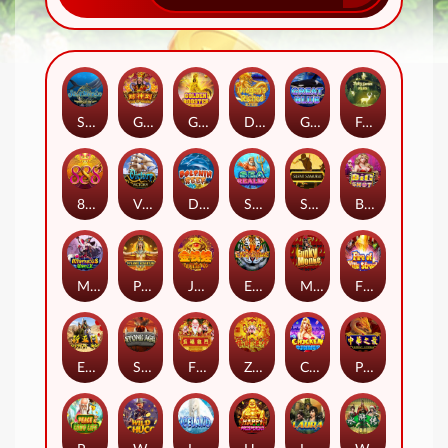
Sea World
God Of Wealth
Golden Rooster
Dragon's Riches
Great Blue
Fairy Garden
888
Victory
Dolphin Reef
Sea Realms
Samurai
Big Shot
Mysterious Witch
Pyramid Adventure
Jin Qian Wa
Eyes of Fortune
Monkey Slots
Fire of Villa Street
Emperor Gate
StoneAge
FORTUNE
Zhao Cai Jin Bao
Chjcken Djnner
Panda