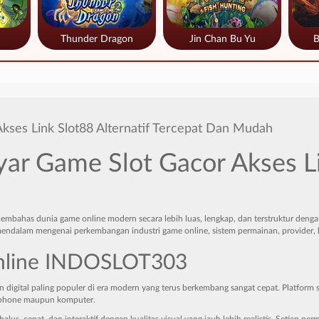
Thunder Dragon
Jin Chan Bu Yu
B
ses Link Slot88 Alternatif Tercepat Dan Mudah
 Game Slot Gacor Akses Lin
embahas dunia game online modern secara lebih luas, lengkap, dan terstruktur den
endalam mengenai perkembangan industri game online, sistem permainan, provider, 
nline INDOSLOT303
ran digital paling populer di era modern yang terus berkembang sangat cepat. Platf
rtphone maupun komputer.
s, cepat, dan interaktif dengan kualitas visual yang jauh lebih realistis. Setiap 