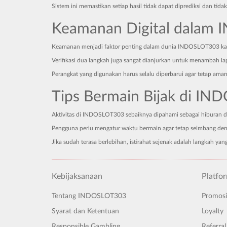
Sistem ini memastikan setiap hasil tidak dapat diprediksi dan tid
Keamanan Digital dalam
Keamanan menjadi faktor penting dalam dunia INDOSLOT303 kare
Verifikasi dua langkah juga sangat dianjurkan untuk menambah lap
Perangkat yang digunakan harus selalu diperbarui agar tetap aman 
Tips Bermain Bijak di I
Aktivitas di INDOSLOT303 sebaiknya dipahami sebagai hiburan dig
Pengguna perlu mengatur waktu bermain agar tetap seimbang dengan
Jika sudah terasa berlebihan, istirahat sejenak adalah langkah y
Kebijaksanaan
Platfo
Tentang INDOSLOT303
Promosi
Syarat dan Ketentuan
Loyalty
Responsible Gambling
Referral