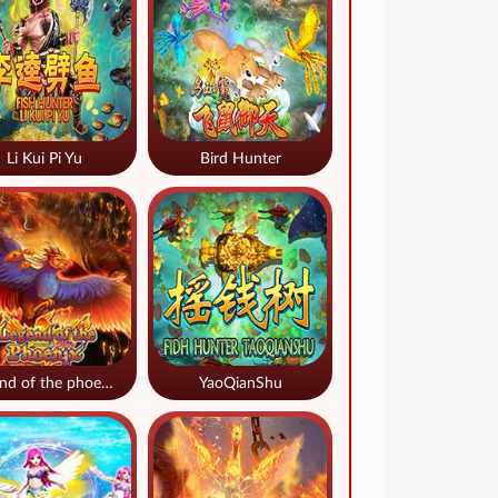
Li Kui Pi Yu
Bird Hunter
Legend of the phoenix
YaoQianShu