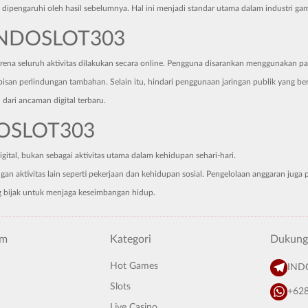
ak dipengaruhi oleh hasil sebelumnya. Hal ini menjadi standar utama dalam industri g
 INDOSLOT303
na seluruh aktivitas dilakukan secara online. Pengguna disarankan menggunakan p
isan perlindungan tambahan. Selain itu, hindari penggunaan jaringan publik yang ber
dari ancaman digital terbaru.
NDOSLOT303
ital, bukan sebagai aktivitas utama dalam kehidupan sehari-hari.
 aktivitas lain seperti pekerjaan dan kehidupan sosial. Pengelolaan anggaran juga p
ang bijak untuk menjaga keseimbangan hidup.
rm
Kategori
Dukung
Hot Games
IND
Slots
+62
Live Casino