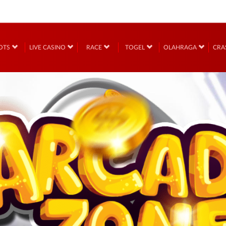
OTS
LIVE CASINO
RACE
TOGEL
OLAHRAGA
CRA