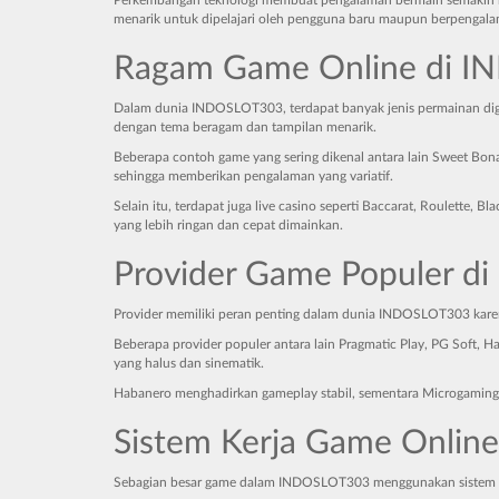
menarik untuk dipelajari oleh pengguna baru maupun berpengal
Ragam Game Online di 
Dalam dunia INDOSLOT303, terdapat banyak jenis permainan digital
dengan tema beragam dan tampilan menarik.
Beberapa contoh game yang sering dikenal antara lain Sweet Bonan
sehingga memberikan pengalaman yang variatif.
Selain itu, terdapat juga live casino seperti Baccarat, Roulette, 
yang lebih ringan dan cepat dimainkan.
Provider Game Populer 
Provider memiliki peran penting dalam dunia INDOSLOT303 karen
Beberapa provider populer antara lain Pragmatic Play, PG Soft,
yang halus dan sinematik.
Habanero menghadirkan gameplay stabil, sementara Microgaming d
Sistem Kerja Game Onli
Sebagian besar game dalam INDOSLOT303 menggunakan sistem R