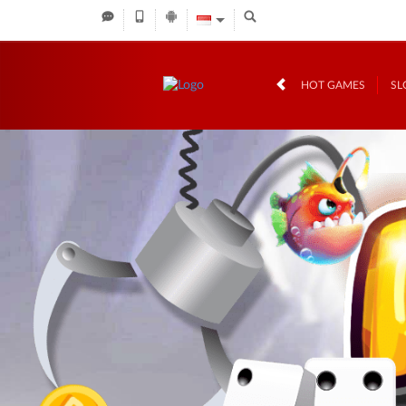
HOT GAMES
SL