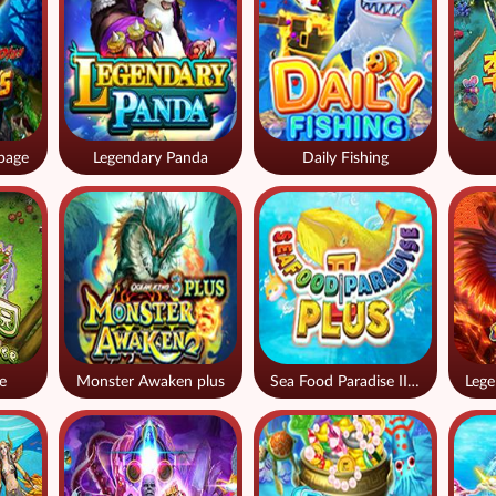
page
Legendary Panda
Daily Fishing
e
Monster Awaken plus
Sea Food Paradise II Plus