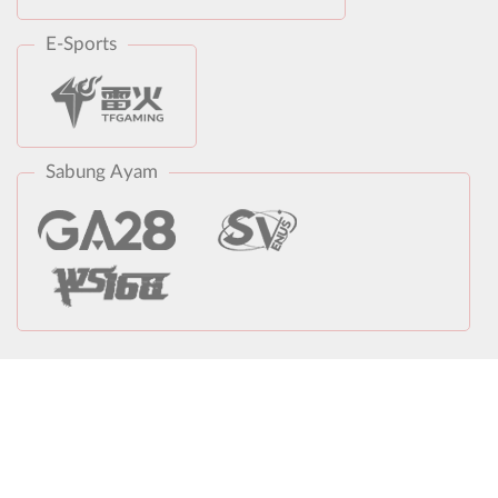
E-Sports
Sabung Ayam