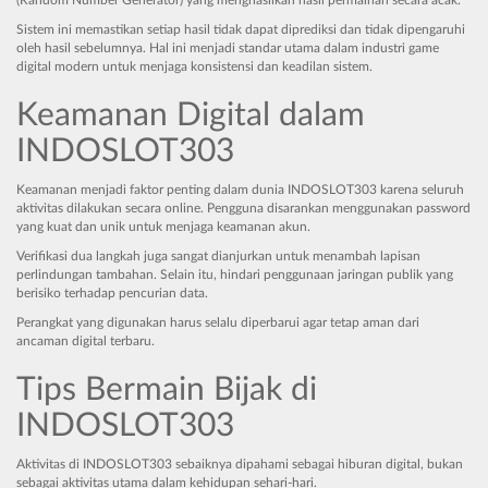
(Random Number Generator) yang menghasilkan hasil permainan secara acak.
Sistem ini memastikan setiap hasil tidak dapat diprediksi dan tidak dipengaruhi
oleh hasil sebelumnya. Hal ini menjadi standar utama dalam industri game
digital modern untuk menjaga konsistensi dan keadilan sistem.
Keamanan Digital dalam
INDOSLOT303
Keamanan menjadi faktor penting dalam dunia INDOSLOT303 karena seluruh
aktivitas dilakukan secara online. Pengguna disarankan menggunakan password
yang kuat dan unik untuk menjaga keamanan akun.
Verifikasi dua langkah juga sangat dianjurkan untuk menambah lapisan
perlindungan tambahan. Selain itu, hindari penggunaan jaringan publik yang
berisiko terhadap pencurian data.
Perangkat yang digunakan harus selalu diperbarui agar tetap aman dari
ancaman digital terbaru.
Tips Bermain Bijak di
INDOSLOT303
Aktivitas di INDOSLOT303 sebaiknya dipahami sebagai hiburan digital, bukan
sebagai aktivitas utama dalam kehidupan sehari-hari.