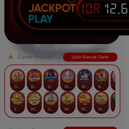
IDR
12,
JACKPOT
PLAY
Game Populer
Lebih Banyak Game
Gates of Olympus POP
Bang Gacor 1000
Goyang Gaib
Mochi Mania 1000
Way of Ninja
BANDITO RETURNS
Gates of Olympus Roulette
Fortune Gems 500
Mahjong Ways
Gates of Olympus 1000
Mahjong Wins Triple Pot
MUSCLE FORTUNE CAT
Mahjong Legend
The Crypt