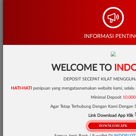
INFORMASI PENTING
Race
Togel
WELCOME TO
IND
DEPOSIT SECEPAT KILAT MENGGUNA
HATI-HATI
penipuan yang mengatasnamakan website kami, selalu c
Olahraga
Minimal Deposit
10.000
Agar Tetap Terhubung Dengan Kami Dengan Se
Link Download App Klik 
DOWNLOAD APK