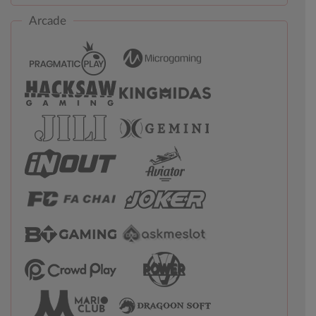
Arcade