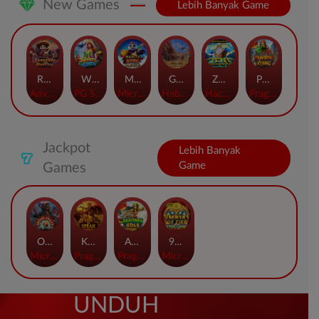
New Games
Lebih Banyak Game
Rhapsody of Muertos
Wings of Iguazu
Mighty Panda
Glory Of Rome
Ze Zeus
Pandemic Rising
AdvantPlay
PG Soft
MicroGaming
Habanero
Hacksaw
Pragmatic Play
Jackpot
Lebih Banyak
Game
Games
Orphan Organ
King Of Spears
Anaconda Gold
9 Masks of Fire™ HyperSpins™
MicroGaming
Pragmatic Play
Pragmatic Play
MicroGaming
UNDUH