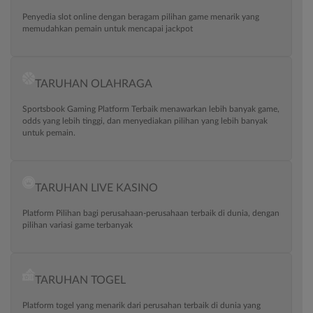
Penyedia slot online dengan beragam pilihan game menarik yang
memudahkan pemain untuk mencapai jackpot
TARUHAN OLAHRAGA
Sportsbook Gaming Platform Terbaik menawarkan lebih banyak game,
odds yang lebih tinggi, dan menyediakan pilihan yang lebih banyak
untuk pemain.
TARUHAN LIVE KASINO
Platform Pilihan bagi perusahaan-perusahaan terbaik di dunia, dengan
pilihan variasi game terbanyak
TARUHAN TOGEL
Platform togel yang menarik dari perusahan terbaik di dunia yang