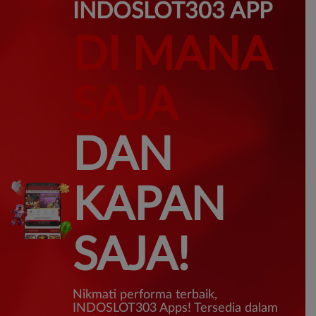
INDOSLOT303 APP
DI MANA
SAJA
DAN
KAPAN
SAJA!
Nikmati performa terbaik,
INDOSLOT303 Apps! Tersedia dalam