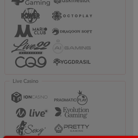
Live Casino