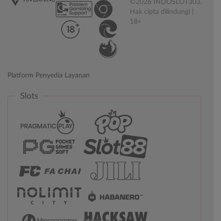
©2026 INDOSLOT303.
Hak cipta dilindungi |
18+
Platform Penyedia Layanan
Slots