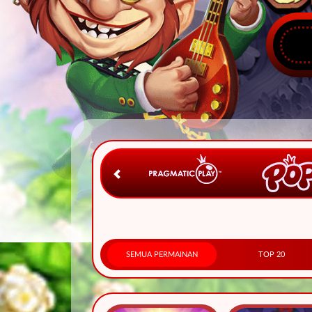
SEMUA PERMAINAN
TOP 20