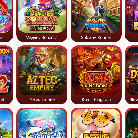
ket
Veggies Bonanza
Subway Runner
Mafia Ways II : Metro Haven Heist
Aztec Empire
Roma Kingdom