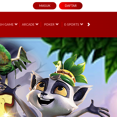
MASUK
DAFTAR
SH GAME
ARCADE
POKER
E-SPORTS
SABUNG AYAM