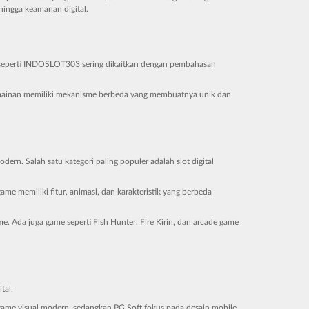
hingga keamanan digital.
orm seperti INDOSLOT303 sering dikaitkan dengan pembahasan
permainan memiliki mekanisme berbeda yang membuatnya unik dan
rn. Salah satu kategori paling populer adalah slot digital
me memiliki fitur, animasi, dan karakteristik yang berbeda
ime. Ada juga game seperti Fish Hunter, Fire Kirin, dan arcade game
tal.
 game visual modern, sedangkan PG Soft fokus pada desain mobile