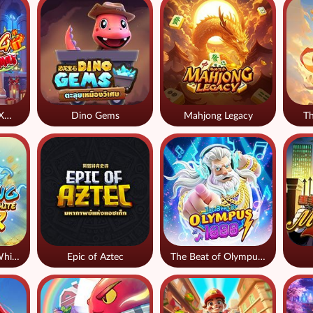
Mahjong Legend Xmas
Dino Gems
Mahjong Legacy
T
Mahjong of the White Tiger
Epic of Aztec
The Beat of Olympus 1000