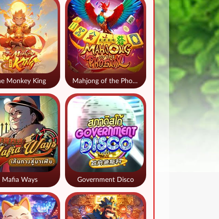
he Monkey King
Mahjong of the Phoenix
Mafia Ways
Government Disco