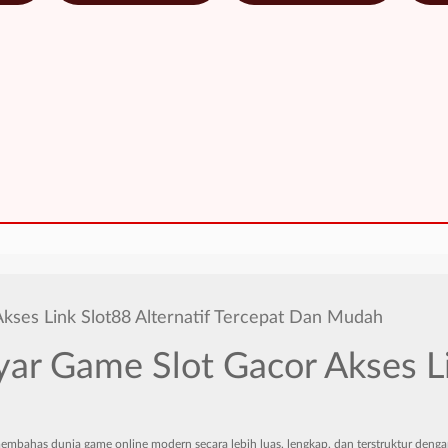
ses Link Slot88 Alternatif Tercepat Dan Mudah
 Game Slot Gacor Akses Lin
embahas dunia game online modern secara lebih luas, lengkap, dan terstruktur den