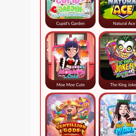
Cupid's Garden
Natural Ace
Moe Moe Cute
The King Joke