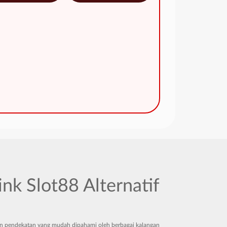
k Slot88 Alternatif
gan pendekatan yang mudah dipahami oleh berbagai kalangan