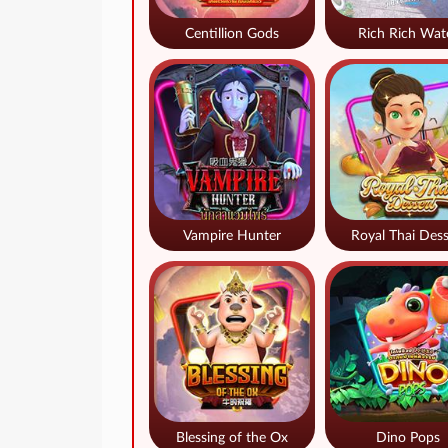
Centillion Gods
Rich Rich Wat
Vampire Hunter
Royal Thai Dess
Blessing of the Ox
Dino Pops