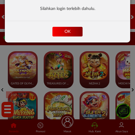
Silahkan login terlebih dahulu.
HOT GAMES
SLOTS
LIVE CASINO
RACE
TOGEL
OL
OK
Game Populer
GATES OF OLYMPUS POP
TREASURES OF AZTEC
NEZHA 2
Tap Aku!
WUKONG - BLACK SCATTER
MAHJONG WAYS
SUPER ELEMENTS 2
Beranda
Promosi
Masuk
Hub. Kami
Akun Saya