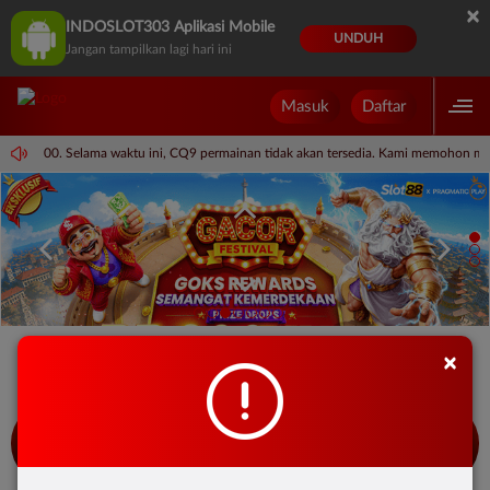
×
INDOSLOT303 Aplikasi Mobile
UNDUH
Jangan tampilkan lagi hari ini
Masuk
Daftar
 22.00.00. Selama waktu ini, CQ9 permainan tidak akan tersedia. Kami memohon ma
×
JACKPOT
PLAY
IDR
12,737,405,315