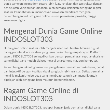
dunia game online modern secara lebih luas, lengkap, dan terstruktur dengan
pendekatan yang mudah dipahami oleh berbagai kalangan pengguna digital
saat ini. Pembahasan ini memberikan wawasan mendalam mengenai
perkembangan industri game online, sistem permainan, provider, hingga
keamanan digital.
Mengenal Dunia Game Online
INDOSLOT303
Dunia game online saat ini telah menjadi salah satu bentuk hiburan digital
paling populer di era modern yang terus berkembang sangat cepat. Platform
seperti INDOSLOT303 sering dikaitkan dengan pembahasan seputar ekosistem
game digital yang mudah diakses melalui smartphone maupun komputer.
Perkembangan teknologi membuat pengalaman bermain semakin halus, cepat,
dan interaktif dengan kualitas visual yang jauh lebih realistis. Setiap permainan
memiliki mekanisme berbeda yang membuatnya unik dan menarik untuk
dipelajari oleh pengguna baru maupun berpengalaman.
Ragam Game Online di
INDOSLOT303
Dalam dunia INDOSLOT303, terdapat banyak jenis permainan digital yang