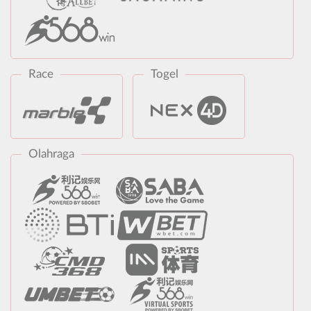
Race
Togel
Olahraga