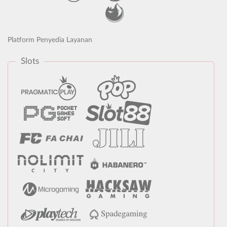
Platform Penyedia Layanan
Slots